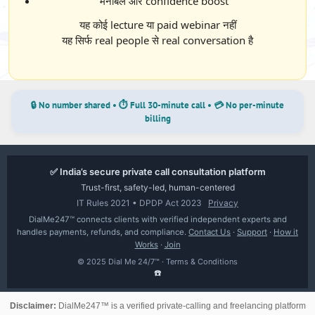
मनोबल और confidence boost
यह कोई lecture या paid webinar नहीं
यह सिर्फ real people से real conversation है
🔒 No number shared • ⏱ Full 30-minute call • 💳 No per-minute
billing
✅ India’s secure private call consultation platform
Trust-first, safety-led, human-centered
IT Rules 2021 • DPDP Act 2023
Privacy
DialMe247™ connects clients with verified independent experts and
handles payments, refunds, and compliance.
Contact Us
·
Support
·
How it
Works
·
Join
© 2025 Dial Me 24/7™ ·
Terms & Conditions
☎️
Disclaimer:
DialMe247™ is a verified private-calling and freelancing platform