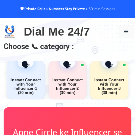
🛡 Private Calls • Numbers Stay Private
• 30-Min Sessions
Skip
to
Dial Me 24/7
Me
content
Choose 📞 category :
❤️
❤️
❤️
🗣️
🗣️
🗣️
Instant Connect
Instant Connect
Instant Connect
with Your
with Your
with Your
Influencer-1
Influencer-2
Influencer-3
(30 min)
(30 min)
(30 min)
Rs.330
Rs.749
Rs.1950
Apne Circle ke Influencer se